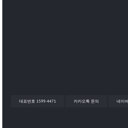
대표번호 1599-4471
카카오톡 문의
네이버