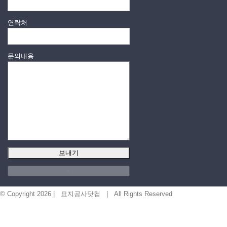
연락처
문의내용
×
© Copyright
2026 | 묘지공사닷컴 | All Rights Reserved
서울 구로구 디지털로 34길 55 715호
1599 - 4471
EMAIL US