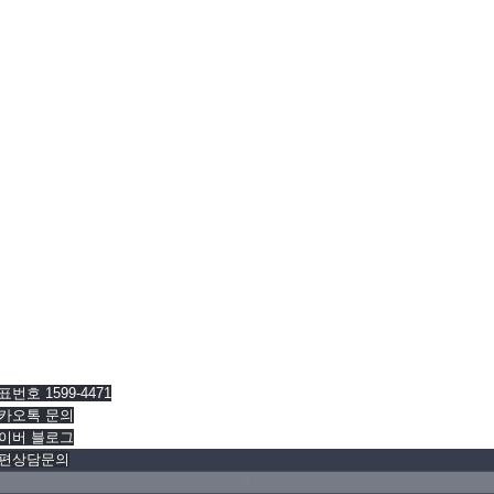
매장 묘 석물작업
가족묘 자연장
표번호 1599-4471
카오톡 문의
이버 블로그
편상담문의
×